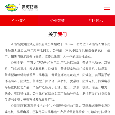
企业简介
企业荣誉
厂区展示
关于
我们
河南省黄河防爆起重机有限公司始建于1992年，公司位于河南省长垣市南
蒲起重工业园区纬二路中段路北。公司是一家从事防爆机械设备的设计、生
产、销售与技术服务（安装、维修及改造）为一体的综合性企业。
公司主要生产"郎太"牌系列起重产品,产品包括防爆、普通型电动单、双梁
桥、门式起重机，欧式起重机，防爆型、普通型集装箱门式起重机，防爆型、
普通型钢丝绳电动葫芦，防爆型、普通型环链电动葫芦，防爆型、普通型手动
环链葫芦，防爆型、普通型升降平台，架桥机，提梁机，防爆电机，防爆电器
等起重机配套产品，产品广泛应用于石油、化工、煤炭、机械、冶金、电力、
铁路、港口等行业。公司生产的防爆起重产品品种齐全，取得防爆产品各类资
质证书多项，覆盖整机及配套件产品。
公司荣获“国家高新技术企业”，公司设计制造的"郎太"牌防爆起重设备及防
爆电机、防爆电器，已取得国家防爆电气产品质量监督检验中心颁发的"防爆合