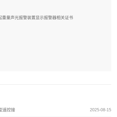
起重量声光报警装置显示报警器相关证书
型遥控接
2025-08-15