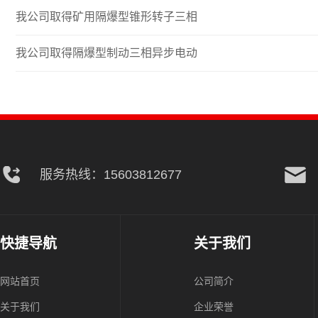
我公司取得矿用隔爆型锥形转子三相
我公司取得隔爆型制动三相异步电动
服务热线：15603812677
快捷导航
关于我们
网站首页
公司简介
关于我们
企业荣誉