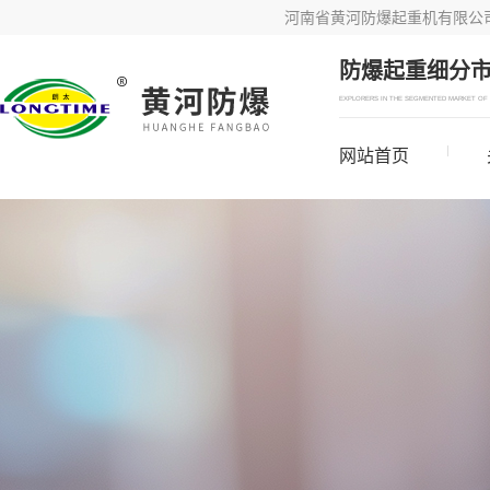
河南省黄河防爆起重机有限公
防爆起重细分
EXPLORERS IN THE SEGMENTED MARKET OF 
网站首页