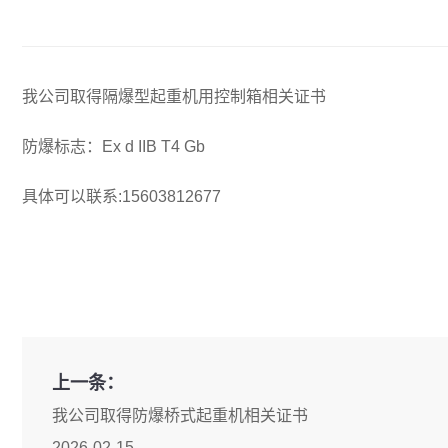
我公司取得隔爆型起重机用控制箱相关证书
防爆标志：Ex d IIB T4 Gb
具体可以联系:15603812677
上一条：
我公司取得防爆桥式起重机相关证书
2026-02-15