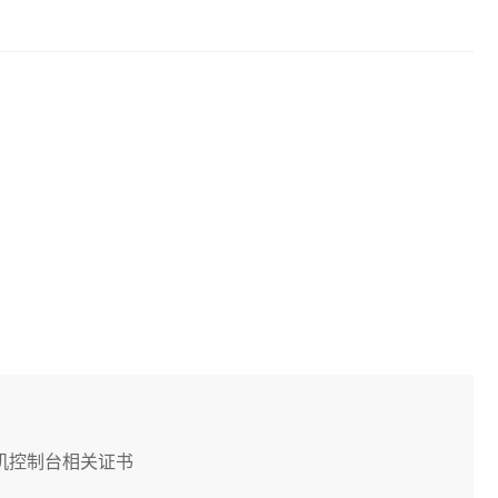
机控制台相关证书