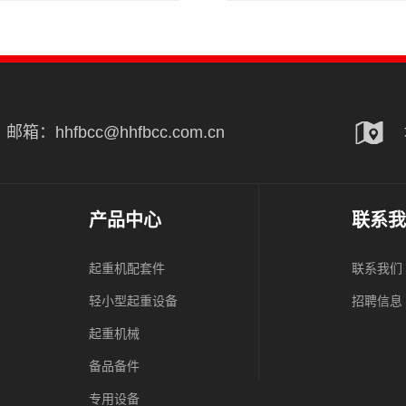
邮箱：hhfbcc@hhfbcc.com.cn
产品中心
联系
起重机配套件
联系我们
轻小型起重设备
招聘信息
起重机械
备品备件
专用设备